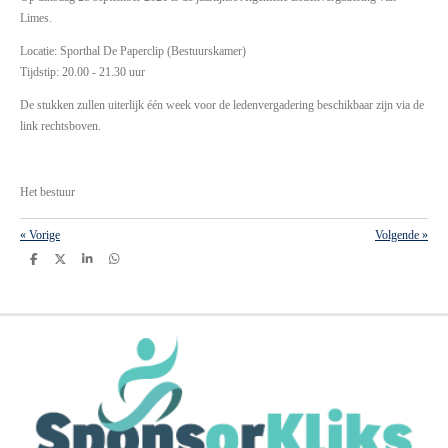
Limes.
Locatie: Sporthal De Paperclip (Bestuurskamer)
Tijdstip: 20.00 - 21.30 uur
De stukken zullen uiterlijk één week voor de ledenvergadering beschikbaar zijn via de
link rechtsboven.
Het bestuur
«
Vorige
Volgende
»
D
D
S
D
e
e
h
e
l
e
a
l
e
l
r
e
n
e
n