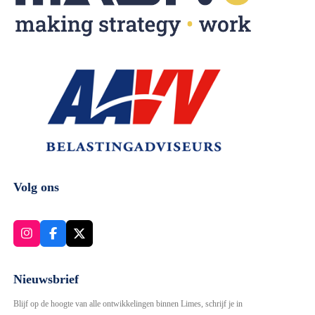
Volg ons
I
F
X
n
a
s
c
t
e
Nieuwsbrief
a
b
g
o
Blijf op de hoogte van alle ontwikkelingen binnen Limes, schrijf je in
r
o