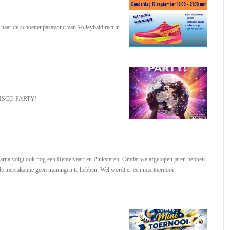
naar de schoenenpasavond van Volleybaldirect in
en DISCO PARTY!
aarna volgt ook nog een Hemelvaart en Pinksteren. Omdat we afgelopen jaren hebben
 de meivakantie geen trainingen te hebben. Wel wordt er een mix toernooi