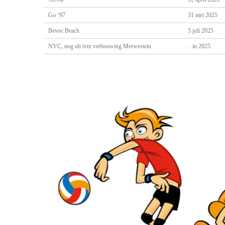
Go ‘97
31 mei 2025
Bevoc Beach
5 juli 2025
NVC, nog nb ivm verbouwing Merwestein
.. in 2025