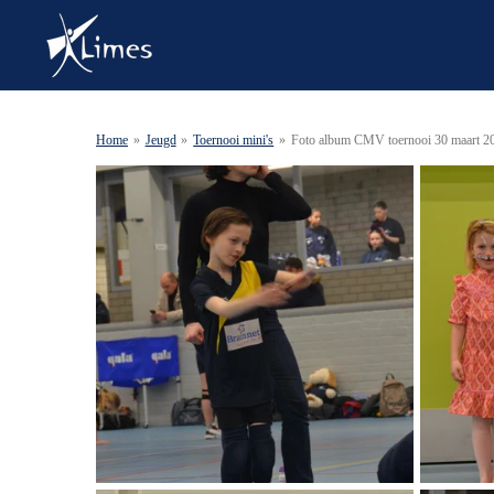
Ga
direct
naar
de
hoofdinhoud
Home
»
Jeugd
»
Toernooi mini's
»
Foto album CMV toernooi 30 maart 2