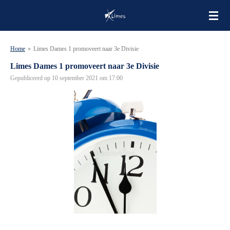
Ga
direct
naar
de
Home
»
Limes Dames 1 promoveert naar 3e Divisie
hoofdinhoud
Limes Dames 1 promoveert naar 3e Divisie
Gepubliceerd op 10 september 2021 om 17:00