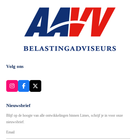
Volg ons
I
F
X
n
a
s
c
t
e
Nieuwsbrief
a
b
Blijf op de hoogte van alle ontwikkelingen binnen Limes, schrijf je in voor onze
g
o
r
o
nieuwsbrief.
a
k
Email
m