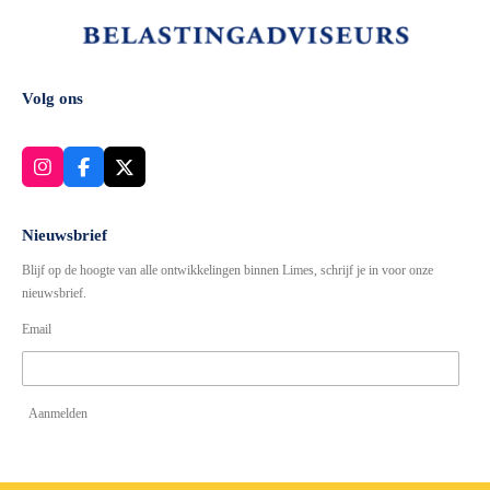
Volg ons
I
F
X
n
a
s
c
t
e
Nieuwsbrief
a
b
Blijf op de hoogte van alle ontwikkelingen binnen Limes, schrijf je in voor onze
g
o
r
o
nieuwsbrief.
a
k
Email
m
Aanmelden