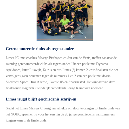
Gerenommeerde clubs als tegenstander
Limes JC, met coaches Maartje Pierhagen en Jan van de Venis, treffen aanstaande
zaterdag gerenommeerde clubs als tegenstander. Uit een poule met Dynamo
Apeldoorn, Inter Rijswijk, Taurus en dus Limes (!) komen 2 kruisfinalisten die het
vervolgens gaan opnemen tegen de nummers 1 en 2 van een poule met daarin
Sliedrecht Sport, Dros Alterno, Twente '05 en Spaarnestad. De winnaar van deze
finaleronde mag zich uiteindelijk Nederlands Jeugd Kampioen noemen!
Limes jeugd blijft geschiedenis schrijven
Nadat het Limes Meisjes C vorig jaar al lukte om door te dringen tot finaleronde van
het NOJK, speelt er nu voor het eerst in de 20 jarige geschiedenis van Limes een
jongensteam in de finaleronde.