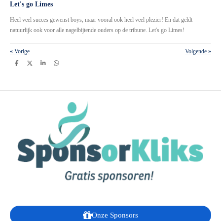
Let's go Limes
Heel veel succes gewenst boys, maar vooral ook heel veel plezier! En dat geldt
natuurlijk ook voor alle nagelbijtende ouders op de tribune. Let's go Limes!
«
Vorige
Volgende
»
D
D
S
D
e
e
h
e
l
e
a
l
e
l
r
e
n
e
n
Onze Sponsors