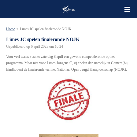
Ga
direct
naar
de
Home
»
Limes JC spelen finaleronde NOJK
hoofdinhoud
Limes JC spelen finaleronde NOJK
Gepubliceerd op 6 april 2023 om 10:24
Voor veel teams staat er zaterdag 8 april een gewone competitieronde op het
programma. Maar niet voor Limes Jongens C, zij spelen dan namelijk in Gemert (bij
Eindhoven) de finaleronde van het Nationaal Open Jeugd Kampioenschap (NOJK).