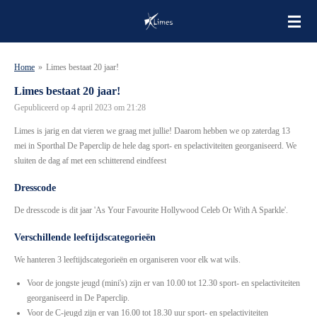
Ga
direct
naar
de
Home
»
Limes bestaat 20 jaar!
hoofdinhoud
Limes bestaat 20 jaar!
Gepubliceerd op 4 april 2023 om 21:28
Limes is jarig en dat vieren we graag met jullie! Daarom hebben we op zaterdag 13
mei in Sporthal De Paperclip de hele dag sport- en spelactiviteiten georganiseerd. We
sluiten de dag af met een schitterend eindfeest
Dresscode
De dresscode is dit jaar 'As Your Favourite Hollywood Celeb Or With A Sparkle'.
Verschillende leeftijdscategorieën
We hanteren 3 leeftijdscategorieën en organiseren voor elk wat wils.
Voor de jongste jeugd (mini's) zijn er van 10.00 tot 12.30 sport- en spelactiviteiten
georganiseerd in De Paperclip.
Voor de C-jeugd zijn er van 16.00 tot 18.30 uur sport- en spelactiviteiten