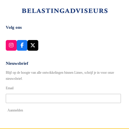
Volg ons
I
F
X
n
a
s
c
t
e
Nieuwsbrief
a
b
Blijf op de hoogte van alle ontwikkelingen binnen Limes, schrijf je in voor onze
g
o
r
o
nieuwsbrief.
a
k
Email
m
Aanmelden