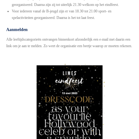
georganiseerd. Daarna zijn zij tot uiterlijk 21.30 welkom op het eindfeest.
Voor iedereen vanaf de B-jeugd zijn er van 18.30 tot 21.00 sport- en
spelactiviteiten georganiseerd. Daarna is het tot laat feest.
Aanmelden
Alle leeftijdscategorieën ontvangen binnenkort afzonderlijk een e-mail met daarin een
link om je aan te melden. Zo weet de organisatie een beetje waarop ze moeten rekenen.