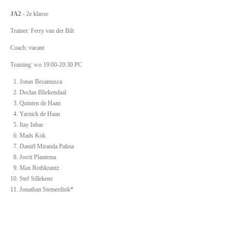
JA2
- 2e klasse
Trainer: Ferry van der Bilt
Coach: vacant
Training: wo 19:00-20:30 PC
Jonas Besamusca
Declan Bliekendaal
Quinten de Haan
Yarnick de Haan
Itay Inbar
Mads Kok
Daniël Miranda Palma
Jorrit Plantema
Max Rothkrantz
Stef Sillekens
Jonathan Stemerdink*