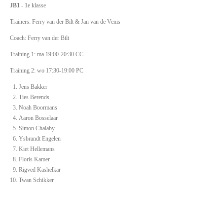
JB1
- 1e klasse
Trainers: Ferry van der Bilt & Jan van de Venis
Coach: Ferry van der Bilt
Training 1: ma 19:00-20:30 CC
Training 2: wo 17:30-19:00 PC
Jens Bakker
Ties Berends
Noah Boormans
Aaron Bosselaar
Simon Chalaby
Ysbrandt Engelen
Kiet Hellemans
Floris Kamer
Rigved Kashelkar
Twan Schikker