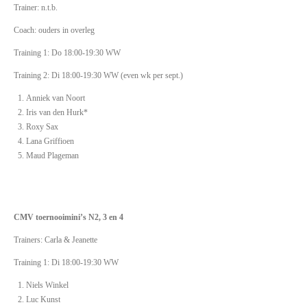
Trainer: n.t.b.
Coach: ouders in overleg
Training 1: Do 18:00-19:30 WW
Training 2: Di 18:00-19:30 WW (even wk per sept.)
Anniek van Noort
Iris van den Hurk*
Roxy Sax
Lana Griffioen
Maud Plageman
CMV toernooimini’s N2, 3 en 4
Trainers: Carla & Jeanette
Training 1: Di 18:00-19:30 WW
Niels Winkel
Luc Kunst