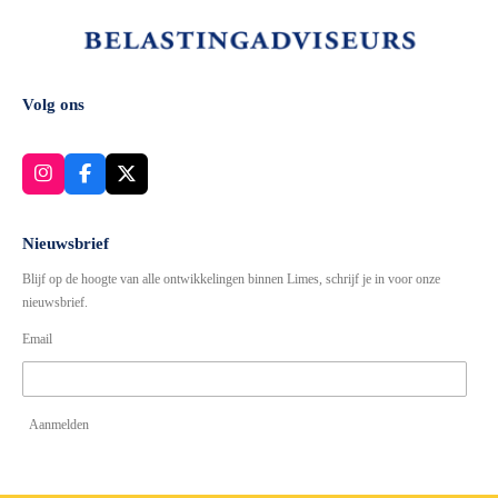
Volg ons
I
F
X
n
a
s
c
t
e
Nieuwsbrief
a
b
Blijf op de hoogte van alle ontwikkelingen binnen Limes, schrijf je in voor onze
g
o
r
o
nieuwsbrief.
a
k
Email
m
Aanmelden