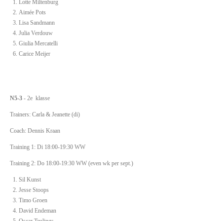
Lotte Miltenburg
Aimée Pots
Lisa Sandmann
Julia Verdouw
Giulia Mercatelli
Carice Meijer
N5-3
- 2e klasse
Trainers: Carla & Jeanette (di)
Coach: Dennis Kraan
Training 1: Di 18:00-19:30 WW
Training 2: Do 18:00-19:30 WW (even wk per sept.)
Sil Kunst
Jesse Stoops
Timo Groen
David Endeman
Oscar Teulings