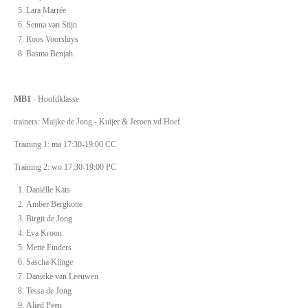
Lara Marrée
Senna van Stijn
Roos Voorsluys
Basma Benjah
MB1
- Hoofdklasse
trainers: Maijke de Jong - Kuijer & Jeroen vd Hoef
Training 1: ma 17:30-19:00 CC
Training 2: wo 17:30-19:00 PC
Daniëlle Kats
Amber Bergkotte
Birgit de Jong
Eva Kroon
Mette Finders
Sascha Klinge
Danieke van Leeuwen
Tessa de Jong
Alied Peen