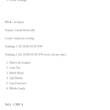
N5-4
- 2e klasse
Trainer: Carola Brom (di)
Coach: ouders in overleg
Training 1: Di 18:00-19:30 WW
Training 2: Do 18:00-19:30 WW (even wk per sept.)
Maeve de Graauw
Lotte Vos
Merle Brom
Ajla Murtic
Lina Francisca
Mirthe Laudy
N4-1 - CMV 4