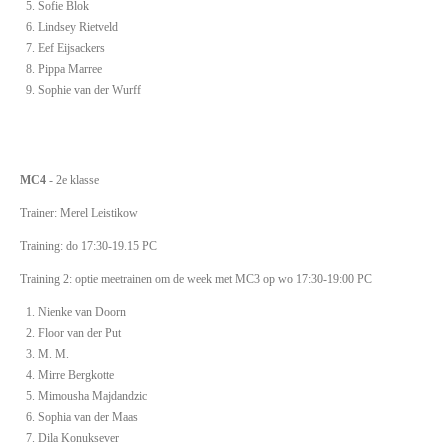
Sofie Blok
Lindsey Rietveld
Eef Eijsackers
Pippa Marree
Sophie van der Wurff
MC4
- 2e klasse
Trainer: Merel Leistikow
Training: do 17:30-19.15 PC
Training 2: optie meetrainen om de week met MC3 op wo 17:30-19:00 PC
Nienke van Doorn
Floor van der Put
M. M.
Mirre Bergkotte
Mimousha Majdandzic
Sophia van der Maas
Dila Konuksever