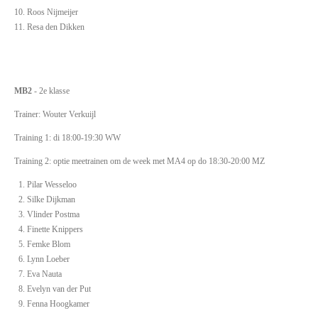
Roos Nijmeijer
Resa den Dikken
MB2
- 2e klasse
Trainer: Wouter Verkuijl
Training 1: di 18:00-19:30 WW
Training 2: optie meetrainen om de week met MA4 op do 18:30-20:00 MZ
Pilar Wesseloo
Silke Dijkman
Vlinder Postma
Finette Knippers
Femke Blom
Lynn Loeber
Eva Nauta
Evelyn van der Put
Fenna Hoogkamer