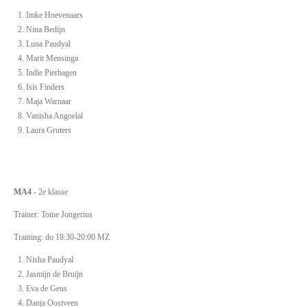
Imke Hoevenaars
Nina Bedijn
Luna Paudyal
Marit Mensinga
Indie Pierhagen
Isis Finders
Maja Warnaar
Vanisha Angoelal
Laura Gruters
MA4
- 2e klasse
Trainer: Toine Jongerius
Training: do 18:30-20:00 MZ
Nisha Paudyal
Jasmijn de Bruijn
Eva de Geus
Danja Oostveen