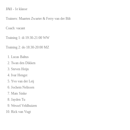
JA1
- 1e klasse
Trainers: Maarten Zwarter & Ferry van der Bilt
Coach: vacant
Training 1: di 19:30-21:00 WW
Training 2: do 18:30-20:00 MZ
Lucas Baltus
Twan den Dikken
Steven Heijn
Ivar Hengst
Yvo van der Leij
Jochem Nelissen
Mats Sinke
Jayden Tu
Wessel Veldhuizen
Rick van Vugt