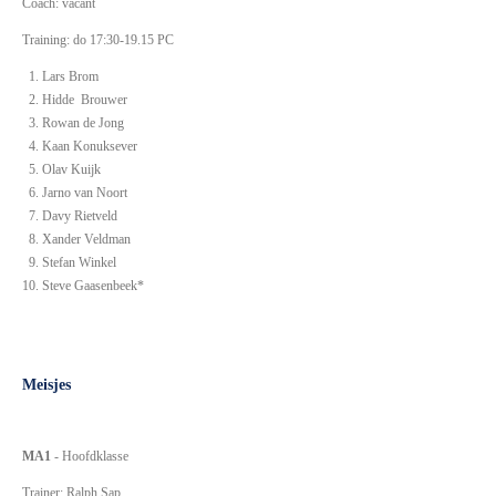
Coach: vacant
Training: do 17:30-19.15 PC
Lars Brom
Hidde Brouwer
Rowan de Jong
Kaan Konuksever
Olav Kuijk
Jarno van Noort
Davy Rietveld
Xander Veldman
Stefan Winkel
Steve Gaasenbeek*
Meisjes
MA1
- Hoofdklasse
Trainer: Ralph Sap