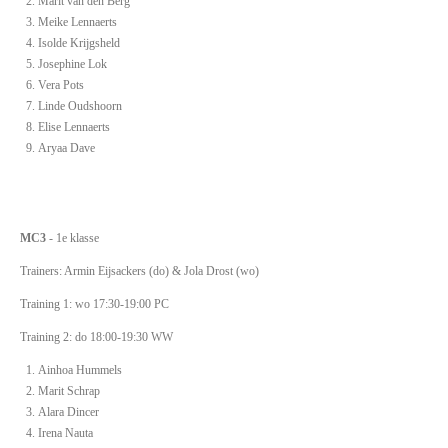
Marit van den Berg
Meike Lennaerts
Isolde Krijgsheld
Josephine Lok
Vera Pots
Linde Oudshoorn
Elise Lennaerts
Aryaa Dave
MC3
- 1e klasse
Trainers: Armin Eijsackers (do) & Jola Drost (wo)
Training 1: wo 17:30-19:00 PC
Training 2: do 18:00-19:30 WW
Ainhoa Hummels
Marit Schrap
Alara Dincer
Irena Nauta