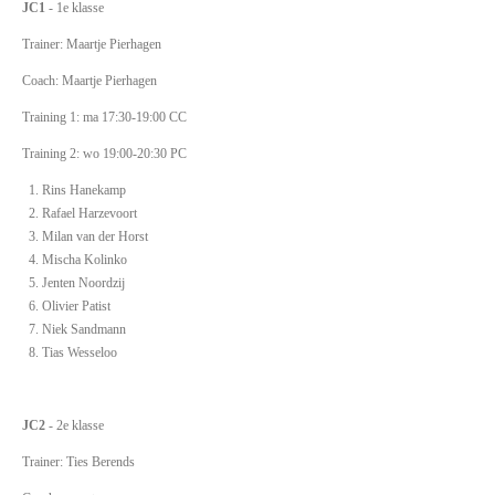
JC1
- 1e klasse
Trainer: Maartje Pierhagen
Coach: Maartje Pierhagen
Training 1: ma 17:30-19:00 CC
Training 2: wo 19:00-20:30 PC
Rins Hanekamp
Rafael Harzevoort
Milan van der Horst
Mischa Kolinko
Jenten Noordzij
Olivier Patist
Niek Sandmann
Tias Wesseloo
JC2
- 2e klasse
Trainer: Ties Berends