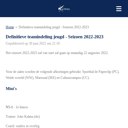
Ga
direct
naar
de
Home
»
Definitieve teamindeling jeugd - Seizoen 2022-2023
hoofdinhoud
Definitieve teamindeling jeugd - Seizoen 2022-2023
Gepubliceerd op 30 juni 2022 om 21:18
Het seizoen 2022-2023 zal van start zal gaan op maandag 22 augustus 2022.
Voor de zalen worden de volgende afkortingen gebruikt: Sporthal de Paperclip (PC),
Weide wereld (WW), Marezaal (MZ) en Cultuurcampus (CC).
Mini's
N5-1
- 1e klasse
Trainer: Joke Kalma (do)
Coach: ouders in overleg