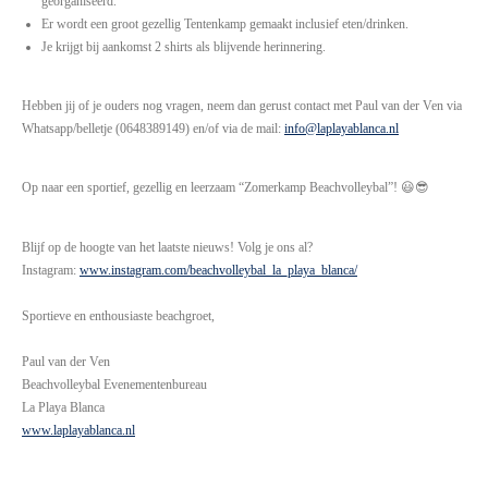
georganiseerd.
Er wordt een groot gezellig Tentenkamp gemaakt inclusief eten/drinken.
Je krijgt bij aankomst 2 shirts als blijvende herinnering.
Hebben jij of je ouders nog vragen, neem dan gerust contact met Paul van der Ven via
Whatsapp/belletje (0648389149) en/of via de mail:
info@laplayablanca.nl
Op naar een sportief, gezellig en leerzaam “Zomerkamp Beachvolleybal”!
😃😎
Blijf op de hoogte van het laatste nieuws! Volg je ons al?
Instagram:
www.instagram.com/beachvolleybal_la_playa_blanca/
Sportieve en enthousiaste beachgroet,
Paul van der Ven
Beachvolleybal Evenementenbureau
La Playa Blanca
www.laplayablanca.nl