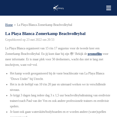
Ga
direct
naar
de
Home
»
La Playa Blanca Zomerkamp Beachvolleybal
hoofdinhoud
La Playa Blanca Zomerkamp Beachvolleybal
Gepubliceerd op 23 mei 2022 om 20:53
La Playa Blanca organiseert van 15 t/m 17 augustus voor de tweede keer een
Zomerkamp Beachvolleybal. En jij kunt daar bij zijn 😎! Bekijk de
promofilm
voor
meer informatie. Er is maar plek voor 50 deelnemers, wacht dus niet te lang met
inschrijven, want vol=vol.
Het kamp wordt georganiseerd bij de vaste beachlocatie van La Playa Blanca
“Down
Under” bij Utrecht.
Het is in de leeftijd van 10 t/m 20 jaar en uiteraard werken we in
verschillende
niveaus.
Je krijgt 3 dagen lang iedere dag 3 x 1,5 uur beachvolleybaltraining
van eredivisie
trainer/coach Paul van der Ven en ook andere
professionele trainers en eredivisie
spelers.
Je kunt ook gaan waterskiën/bodyboarden en er worden andere
(water)spellen