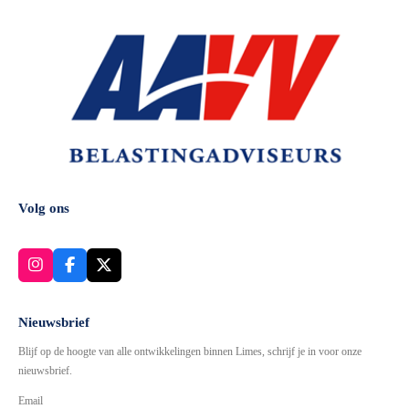
Volg ons
I
F
X
n
a
s
c
t
e
Nieuwsbrief
a
b
Blijf op de hoogte van alle ontwikkelingen binnen Limes, schrijf je in voor onze
g
o
r
o
nieuwsbrief.
a
k
Email
m