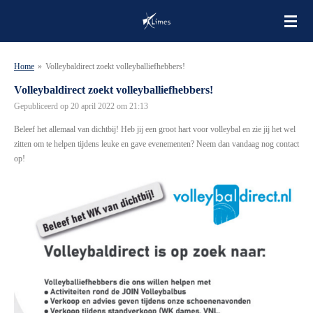
Ga
direct
naar
de
Home
»
Volleybaldirect zoekt volleyballiefhebbers!
hoofdinhoud
Volleybaldirect zoekt volleyballiefhebbers!
Gepubliceerd op 20 april 2022 om 21:13
Beleef het allemaal van dichtbij! Heb jij een groot hart voor volleybal en zie jij het wel
zitten om te helpen tijdens leuke en gave evenementen? Neem dan vandaag nog contact
op!