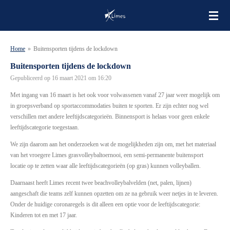
Ga
direct
naar
de
Home
»
Buitensporten tijdens de lockdown
hoofdinhoud
Buitensporten tijdens de lockdown
Gepubliceerd op 16 maart 2021 om 16:20
Met ingang van 16 maart is het ook voor volwassenen vanaf 27 jaar weer mogelijk om
in groepsverband op sportaccommodaties buiten te sporten. Er zijn echter nog wel
verschillen met andere leeftijdscategorieën. Binnensport is helaas voor geen enkele
leeftijdscategorie toegestaan.
We zijn daarom aan het onderzoeken wat de mogelijkheden zijn om, met het materiaal
van het vroegere Limes grasvolleybaltoernooi, een semi-permanente buitensport
locatie op te zetten waar alle leeftijdscategorieën (op gras) kunnen volleyballen.
Daarnaast heeft Limes recent twee beachvolleybalvelden (net, palen, lijnen)
aangeschaft die teams zelf kunnen opzetten om ze na gebruik weer netjes in te leveren.
Onder de huidige coronaregels is dit alleen een optie voor de leeftijdscategorie:
Kinderen tot en met 17 jaar.