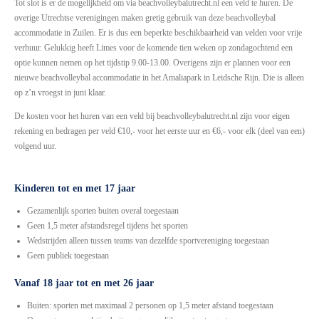
Tot slot is er de mogelijkheid om via beachvolleybalutrecht.nl een veld te huren. De
overige Utrechtse verenigingen maken gretig gebruik van deze beachvolleybal
accommodatie in Zuilen. Er is dus een beperkte beschikbaarheid van velden voor vrije
verhuur. Gelukkig heeft Limes voor de komende tien weken op zondagochtend een
optie kunnen nemen op het tijdstip 9.00-13.00. Overigens zijn er plannen voor een
nieuwe beachvolleybal accommodatie in het Amaliapark in Leidsche Rijn. Die is alleen
op z’n vroegst in juni klaar.
De kosten voor het huren van een veld bij beachvolleybalutrecht.nl zijn voor eigen
rekening en bedragen per veld €10,- voor het eerste uur en €6,- voor elk (deel van een)
volgend uur.
Kinderen tot en met 17 jaar
Gezamenlijk sporten buiten overal toegestaan
Geen 1,5 meter afstandsregel tijdens het sporten
Wedstrijden alleen tussen teams van dezelfde sportvereniging toegestaan
Geen publiek toegestaan
Vanaf 18 jaar tot en met 26 jaar
Buiten: sporten met maximaal 2 personen op 1,5 meter afstand toegestaan