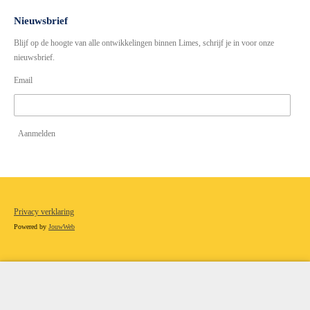
s
c
t
e
Nieuwsbrief
a
b
Blijf op de hoogte van alle ontwikkelingen binnen Limes, schrijf je in voor onze
g
o
r
o
nieuwsbrief.
a
k
Email
m
Aanmelden
Privacy verklaring
Powered by
JouwWeb