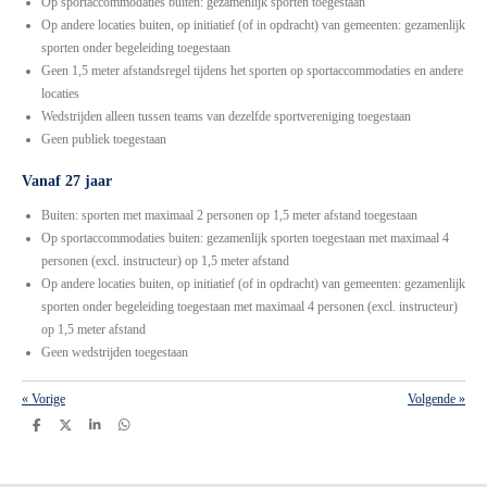
Op sportaccommodaties buiten: gezamenlijk sporten toegestaan
Op andere locaties buiten, op initiatief (of in opdracht) van gemeenten: gezamenlijk
sporten onder begeleiding toegestaan
Geen 1,5 meter afstandsregel tijdens het sporten op sportaccommodaties en andere
locaties
Wedstrijden alleen tussen teams van dezelfde sportvereniging toegestaan
Geen publiek toegestaan
Vanaf 27 jaar
Buiten: sporten met maximaal 2 personen op 1,5 meter afstand toegestaan
Op sportaccommodaties buiten: gezamenlijk sporten toegestaan met maximaal 4
personen (excl. instructeur) op 1,5 meter afstand
Op andere locaties buiten, op initiatief (of in opdracht) van gemeenten: gezamenlijk
sporten onder begeleiding toegestaan met maximaal 4 personen (excl. instructeur)
op 1,5 meter afstand
Geen wedstrijden toegestaan
«
Vorige
Volgende
»
D
D
S
D
e
e
h
e
l
e
a
l
e
l
r
e
n
e
n