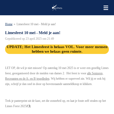
Ga
direct
naar
de
Home
»
Limesfeest 10 mei - Meld je aan!
hoofdinhoud
Limesfeest 10 mei - Meld je aan!
Gepubliceerd op 23 april 2025 om 21:49
UPDATE; Het Limesfeest is helaas VOL. Voor meer mensen
hebben we helaas geen ruimte.
LET OP, dit wil je niet missen! Op zaterdag 10 mei 2025 is er weer een gezellig Limes
feest, georganiseerd door de meiden van dames 2. Het feest is voor
alle Senioren,
Recreanten en de A- en B jeugdleden
. Wij hebben er superveel zin. Wil jij er ook bij
zijn, schrijf je dan snel in door
op bovenstaande aanmeldknop te klikken.
Trek je panterprint uit de kast, zet die zonnebril op, en laat je foute zelf stralen op het
Limes Feest 2025💃🕺