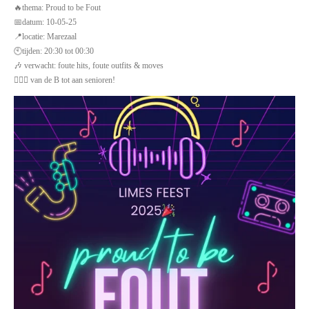
🔥thema: Proud to be Fout
📅datum: 10-05-25
📍locatie: Marezaal
🕙tijden: 20:30 tot 00:30
🎶 verwacht: foute hits, foute outfits & moves
💁🏼‍♀️ van de B tot aan senioren!