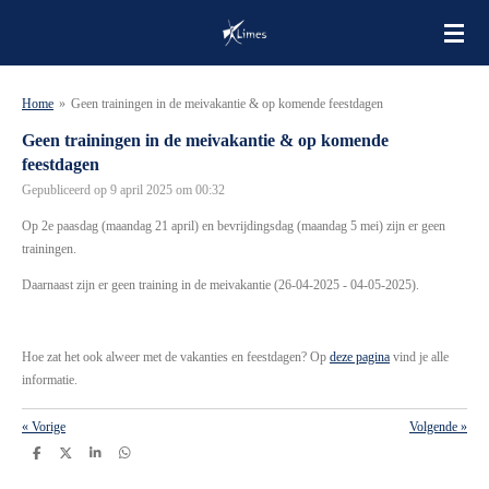
Ga
direct
naar
de
Home
»
Geen trainingen in de meivakantie & op komende feestdagen
hoofdinhoud
Geen trainingen in de meivakantie & op komende
feestdagen
Gepubliceerd op 9 april 2025 om 00:32
Op 2e paasdag (maandag 21 april) en bevrijdingsdag (maandag 5 mei) zijn er geen
trainingen.
Daarnaast zijn er geen training in de meivakantie (
26-04-2025 - 04-05-2025).
Hoe zat het ook alweer met de vakanties en feestdagen? Op
deze pagina
vind je alle
informatie.
«
Vorige
Volgende
»
D
D
S
D
e
e
h
e
l
e
a
l