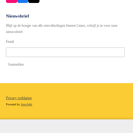
n
a
s
c
t
e
Nieuwsbrief
a
b
Blijf op de hoogte van alle ontwikkelingen binnen Limes, schrijf je in voor onze
g
o
r
o
nieuwsbrief.
a
k
Email
m
Aanmelden
Privacy verklaring
Powered by
JouwWeb