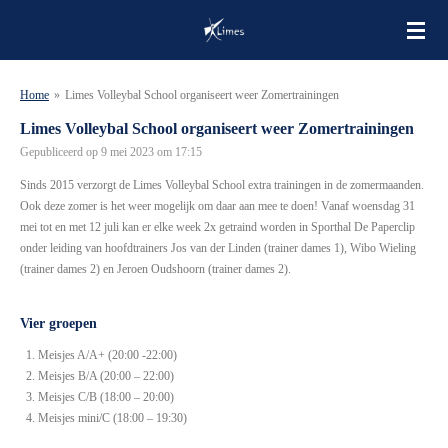
Ga
direct
naar
de
Home
»
Limes Volleybal School organiseert weer Zomertrainingen
hoofdinhoud
Limes Volleybal School organiseert weer Zomertrainingen
Gepubliceerd op 9 mei 2023 om 17:15
Sinds 2015 verzorgt de Limes Volleybal School extra trainingen in de zomermaanden.
Ook deze zomer is het weer mogelijk om daar aan mee te doen!
Vanaf woensdag 31
mei tot en met 12 juli kan er elke week 2x getraind worden in Sporthal De Paperclip
onder leiding van hoofdtrainers Jos van der Linden (trainer dames 1), Wibo Wieling
(trainer dames 2) en Jeroen Oudshoorn (trainer dames 2).
Vier groepen
Meisjes A/A+ (20:00 -22:00)
Meisjes B/A (20:00 – 22:00)
Meisjes C/B (18:00 – 20:00)
Meisjes mini/C (18:00 – 19:30)