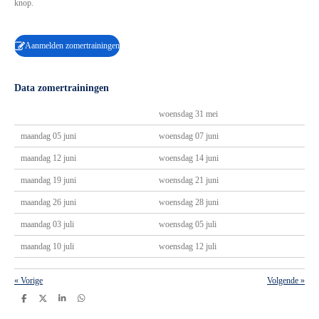
knop.
Aanmelden zomertrainingen
Data zomertrainingen
woensdag 31 mei
maandag 05 juni
woensdag 07 juni
maandag 12 juni
woensdag 14 juni
maandag 19 juni
woensdag 21 juni
maandag 26 juni
woensdag 28 juni
maandag 03 juli
woensdag 05 juli
maandag 10 juli
woensdag 12 juli
«
Vorige
Volgende
»
D
D
S
D
e
e
h
e
l
e
a
l