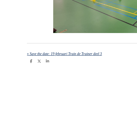
«
Save the date: 19 februari Train de Trainer deel 3
D
D
S
e
e
h
l
e
a
e
l
r
n
e