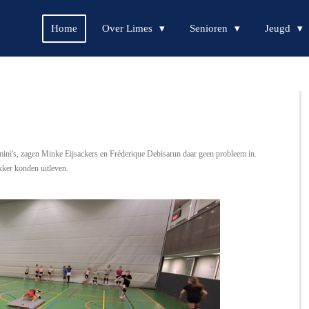
Home
Over Limes
Senioren
Jeugd
mini's, zagen Minke Eijsackers en Fréderique Debisarun daar geen probleem in.
ekker konden uitleven.