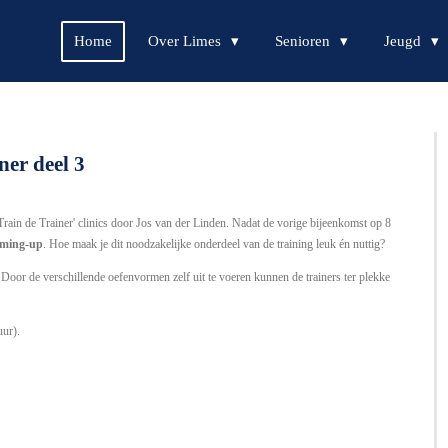
Home
Over Limes
Senioren
Jeugd
ner deel 3
Train de Trainer' clinics door Jos van der Linden. Nadat de vorige bijeenkomst op 8
rming-up
. Hoe maak je dit noodzakelijke onderdeel van de training leuk én nuttig?
. Door de verschillende oefenvormen zelf uit te voeren kunnen de trainers ter plekke
uur).