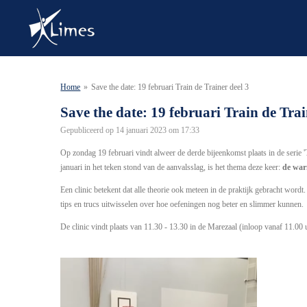
Ga
direct
naar
de
hoofdinhoud
Home
»
Save the date: 19 februari Train de Trainer deel 3
Save the date: 19 februari Train de Trai
Gepubliceerd op 14 januari 2023 om 17:33
Op zondag 19 februari vindt alweer de derde bijeenkomst plaats in de serie '
januari in het teken stond van de aanvalsslag, is het thema deze keer:
de wa
Een clinic betekent dat alle theorie ook meteen in de praktijk gebracht wordt
tips en trucs uitwisselen over hoe oefeningen nog beter en slimmer kunnen.
De clinic vindt plaats van 11.30 - 13.30 in de Marezaal (inloop vanaf 11.00 