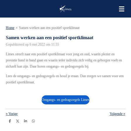
Ga
direct
naar
de
Home
»
Samen werken aan een positief sportklimaat
hoofdinhoud
Samen werken aan een positief sportklimaat
Gepubliceerd op 6 mei 2022 om 11:55
Limes streeft naar een positief sportklimaat voor jong en oud, waarin plezier en
prestatie hand in hand gaan en waarin ieder individu zich veilig en geborgen voelt en
zichzelf kan zijn. Daar horen omgangs- en gedragsregels bij.
Lees de omgangs- en gedragsregels en houd je eraan. Dan zorgen we samen voor een
positief sportklimaat.
Omgangs- en gedragsregels Limes
«
Vorige
Volgende
»
D
D
S
D
e
e
h
e
l
e
a
l