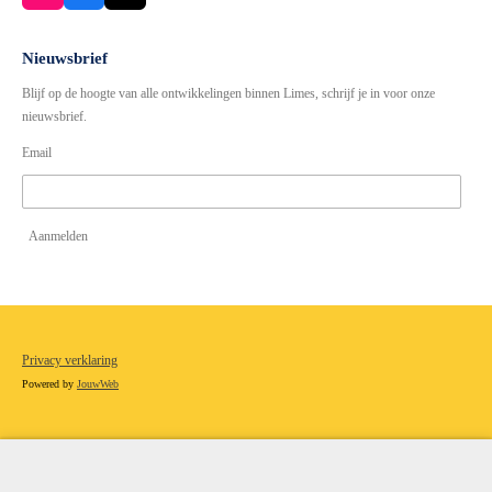
n
a
s
c
t
e
Nieuwsbrief
a
b
Blijf op de hoogte van alle ontwikkelingen binnen Limes, schrijf je in voor onze
g
o
r
o
nieuwsbrief.
a
k
Email
m
Aanmelden
Privacy verklaring
Powered by
JouwWeb