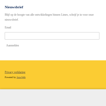
s
c
t
e
Nieuwsbrief
a
b
Blijf op de hoogte van alle ontwikkelingen binnen Limes, schrijf je in voor onze
g
o
r
o
nieuwsbrief.
a
k
Email
m
Aanmelden
Privacy verklaring
Powered by
JouwWeb