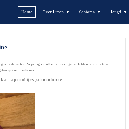
Home
Over Limes
Senioren
Jeugd
ine
gen tot de kantine. Vrijwilligers zullen hierom vragen en hebben de instructie om
gsbewijs kan of wil tonen.
kaart, paspoort of rijbewijs) kunnen laten zien.