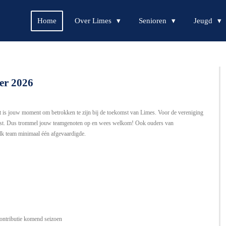
Home
Over Limes
Senioren
Jeugd
er 2026
t is
jouw
moment om betrokken te zijn bij de toekomst van Limes. Voor de vereniging
komst. Dus trommel jouw teamgenoten op en wees welkom! Ook ouders van
lk team minimaal één afgevaardigde.
contributie komend seizoen