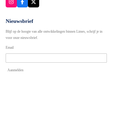
I
F
X
n
a
s
c
t
e
Nieuwsbrief
a
b
g
o
Blijf op de hoogte van alle ontwikkelingen binnen Limes, schrijf je in
r
o
voor onze nieuwsbrief.
a
k
m
Email
Aanmelden