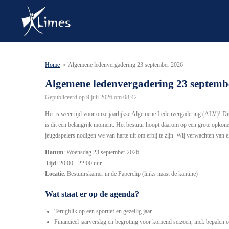
Ga
direct
naar
de
hoofdinhoud
Home
»
Algemene ledenvergadering 23 september 2026
Algemene ledenvergadering 23 septemb
Gepubliceerd op 9 juli 2026 om 08:42
Het is weer tijd voor
onze jaarlijkse Algemene Ledenvergadering (ALV)
! Di
is dit een belangrijk moment. Het bestuur hoopt daarom op een grote op
jeugdspelers nodigen we van harte uit om erbij te zijn.
Wij verwachten van e
Datum
: Woensdag 23 september 2026
Tijd
: 20:00 - 22:00 uur
Locatie
: Bestuurskamer in de Paperclip (links naast de kantine)
Wat staat er op de agenda?
Terugblik op een sportief en gezellig jaar
Financieel jaarverslag en begroting voor komend seizoen, incl. bepalen 