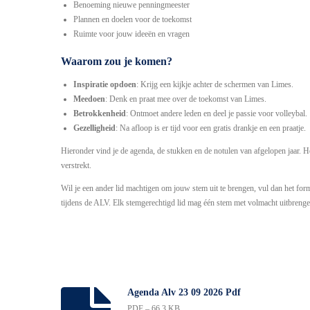
Benoeming nieuwe penningmeester
Plannen en doelen voor de toekomst
Ruimte voor jouw ideeën en vragen
Waarom zou je komen?
Inspiratie opdoen
: Krijg een kijkje achter de schermen van Limes.
Meedoen
: Denk en praat mee over de toekomst van Limes.
Betrokkenheid
: Ontmoet andere leden en deel je passie voor volleybal.
Gezelligheid
: Na afloop is er tijd voor een gratis drankje en een praatje.
Hieronder vind je de agenda, de stukken en de notulen van afgelopen jaar. He
verstrekt.
Wil je een ander lid machtigen om jouw stem uit te brengen, vul dan het form
tijdens de ALV. Elk stemgerechtigd lid mag één stem met volmacht uitbrenge
Agenda Alv 23 09 2026 Pdf
PDF – 66,3 KB