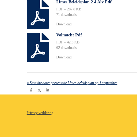
Limes Beleidsplan 2 4 Alv Pdf
PDF – 287,8 KB
71 downloads
Download
Volmacht Pdf
PDF – 42,5 KB
62 downloads
Download
«
Save the date: presentatie Limes beleidsplan op 1 september
D
D
S
e
e
h
l
e
a
e
l
r
n
e
Privacy verklaring