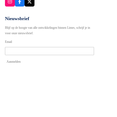
I
F
X
n
a
s
c
t
e
Nieuwsbrief
a
b
g
o
Blijf op de hoogte van alle ontwikkelingen binnen Limes, schrijf je in
r
o
voor onze nieuwsbrief.
a
k
m
Email
Aanmelden