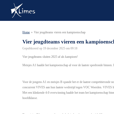
Ga
direct
naar
de
hoofdinhoud
Home
»
Vier jeugdteams vieren een kampioenschap
Vier jeugdteams vieren een kampioens
Gepubliceerd op 19 december 2025 om 09:18
Vier jeugdteams sluiten 2025 af als kampioen!
Meisjes A1 haalde het kampioenschap al voor de laatste speelronde binnen
Voor de jongens A1 en meisjes B spande het er de laatste competitieronde 
concurrent VIVES aan hun laatste wedstrijd tegen VOC Woerden. VIVES had
Met een klinkende 4-0 overwinning haalde het team het kampioenschap binne
hoofdklasse.