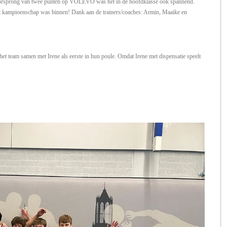
voorsprong van twee punten op VOLEVO was het in de hoofdklasse ook spannend.
et kampioenschap was binnen! Dank aan de trainers/coaches: Armin, Maaike en
t team samen met Irene als eerste in hun poule. Omdat Irene met dispensatie speelt