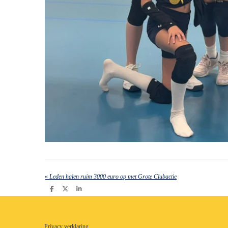
«
Leden halen ruim 3000 euro op met Grote Clubactie
D
D
S
e
e
h
l
e
a
e
l
r
n
e
Privacy verklaring