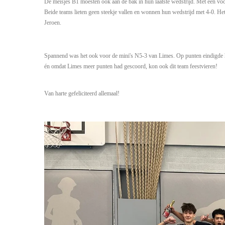
De meisjes B1 moesten ook aan de bak in hun laatste wedstrijd. Met een 
Beide teams lieten geen steekje vallen en wonnen hun wedstrijd met 4-0. H
Jeroen.
Spannend was het ook voor de mini's N5-3 van Limes. Op punten eindigde he
én omdat Limes meer punten had gescoord, kon ook dit team feestvieren!
Van harte gefeliciteerd allemaal!