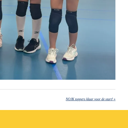
NOJK toppers klaar voor de start!
»