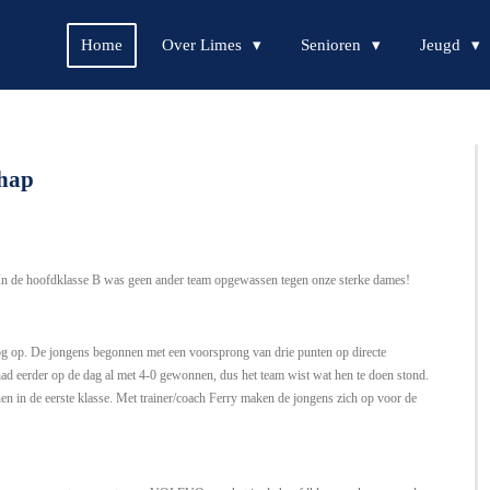
Home
Over Limes
Senioren
Jeugd
chap
. In de hoofdklasse B was geen ander team opgewassen tegen onze sterke dames!
nog op. De jongens begonnen met een voorsprong van drie punten op directe
 eerder op de dag al met 4-0 gewonnen, dus het team wist wat hen te doen stond.
n in de eerste klasse. Met trainer/coach Ferry maken de jongens zich op voor de