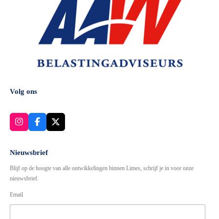
Volg ons
I
F
X
n
a
s
c
t
e
Nieuwsbrief
a
b
Blijf op de hoogte van alle ontwikkelingen binnen Limes, schrijf je in voor onze
g
o
r
o
nieuwsbrief.
a
k
Email
m