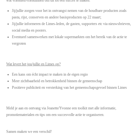
wat vrienden/vriendinnen om dit tot een succes te maken.
Jij/jullie zorgen voor het in ontvangst nemen van de houdbare producten zoals
pasta, rijst, conserven en andere basisproducten op 22 maart;
Jij/jullie informeren de Limes-leden, de gasten, supporters etc via nieuwsbrieven,
social media en posters.
Eventueel samenwerken met lokale supermarkten om het bereik van de actie te
vergroten
Wat levert het jou/jullie en Limes op?
Een kans om écht impact te maken in de eigen regio
Meer zichtbaarheid en betrokkenheid binnen de gemeenschap
Positieve publiciteit en versterking van het gemeenschapsgevoel binnen Limes
Meld je aan en ontvang via Jeanette/Yvonne een toolkit met alle informatie,
promotiematerialen en tips om een succesvolle actie te organiseren.
Samen maken we een verschil!