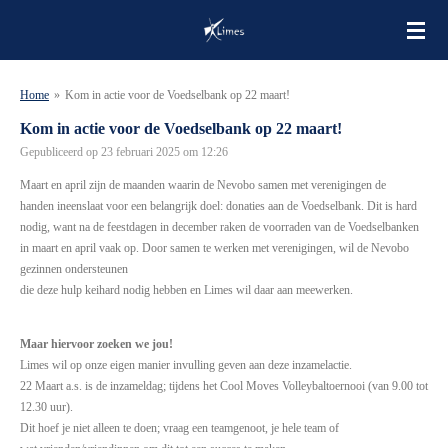
Ga
direct
naar
de
Home
»
Kom in actie voor de Voedselbank op 22 maart!
hoofdinhoud
Kom in actie voor de Voedselbank op 22 maart!
Gepubliceerd op 23 februari 2025 om 12:26
Maart en april zijn de maanden waarin de Nevobo samen met verenigingen de
handen ineenslaat voor een belangrijk doel: donaties aan de Voedselbank. Dit is hard
nodig, want na de feestdagen in december raken de voorraden van de Voedselbanken
in maart en april vaak op. Door samen te werken met verenigingen, wil de Nevobo
gezinnen ondersteunen
die deze hulp keihard nodig hebben en Limes wil daar aan meewerken.
Maar hiervoor zoeken we jou!
Limes wil op onze eigen manier invulling geven aan deze inzamelactie.
22 Maart a.s. is de inzameldag; tijdens het Cool Moves Volleybaltoernooi (van 9.00 tot
12.30 uur).
Dit hoef je niet alleen te doen; vraag een teamgenoot, je hele team of