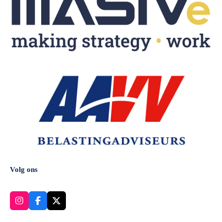
Volg ons
I
F
X
n
a