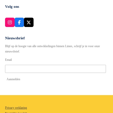
Volg ons
I
F
X
n
a
s
c
t
e
Nieuwsbrief
a
b
Blijf op de hoogte van alle ontwikkelingen binnen Limes, schrijf je in voor onze
g
o
r
o
nieuwsbrief.
a
k
Email
m
Aanmelden
Privacy verklaring