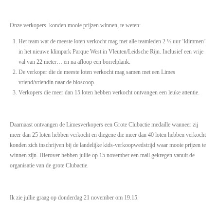
Onze verkopers konden mooie prijzen winnen, te weten:
Het team wat de meeste loten verkocht mag met alle teamleden 2 ½ uur ‘klimmen’
in het nieuwe klimpark Parque West in Vleuten/Leidsche Rijn. Inclusief een vrije
val van 22 meter… en na afloop een borrelplank.
De verkoper die de meeste loten verkocht mag samen met een Limes
vriend/vriendin naar de bioscoop.
Verkopers die meer dan 15 loten hebben verkocht ontvangen een leuke attentie.
Daarnaast ontvangen de Limesverkopers een Grote Clubactie medaille wanneer zij
meer dan 25 loten hebben verkocht en diegene die meer dan 40 loten hebben verkocht
konden zich inschrijven bij de landelijke kids-verkoopwedstrijd waar mooie prijzen te
winnen zijn. Hierover hebben jullie op 15 november een mail gekregen vanuit de
organisatie van de grote Clubactie.
Ik zie jullie graag op donderdag 21 november om 19.15.