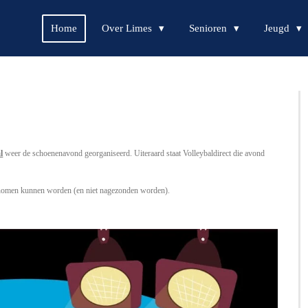
Home
Over Limes
Senioren
Jeugd
l
weer de schoenenavond georganiseerd.
Uiteraard staat Volleybaldirect die avond
genomen kunnen worden (en niet nagezonden worden).