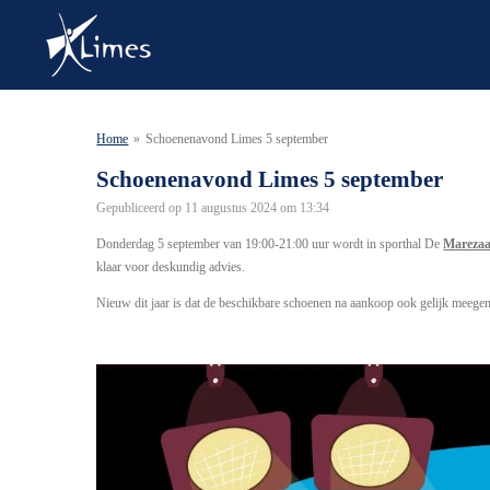
Ga
direct
naar
de
hoofdinhoud
Home
»
Schoenenavond Limes 5 september
Schoenenavond Limes 5 september
Gepubliceerd op 11 augustus 2024 om 13:34
Donderdag 5 september van 19:00-21:00 uur wordt in sporthal De
Marezaa
klaar voor deskundig advies.
Nieuw dit jaar is dat de beschikbare schoenen na aankoop ook gelijk mee