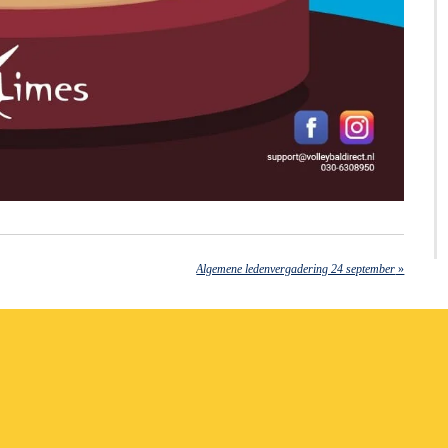
Algemene ledenvergadering 24 september
»