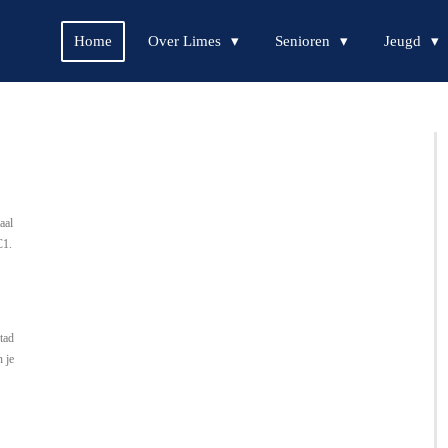
Home
Over Limes
Senioren
Jeugd
aal
C1.
tad
 je