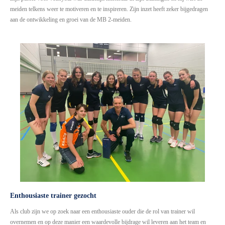
meiden telkens weer te motiveren en te inspireren. Zijn inzet heeft zeker bijgedragen
aan de ontwikkeling en groei van de MB 2-meiden.
Enthousiaste trainer gezocht
Als club zijn we op zoek naar een enthousiaste ouder die de rol van trainer wil
overnemen en op deze manier een waardevolle bijdrage wil leveren aan het team en