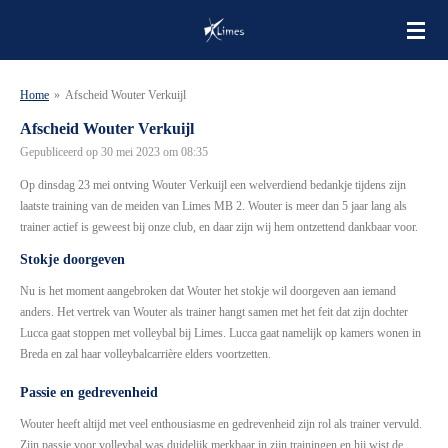
Ga
direct
naar
de
Home
»
Afscheid Wouter Verkuijl
hoofdinhoud
Afscheid Wouter Verkuijl
Gepubliceerd op 30 mei 2023 om 08:35
Op dinsdag 23 mei ontving Wouter Verkuijl een welverdiend bedankje tijdens zijn
laatste training van de meiden van Limes MB 2. Wouter is meer dan 5 jaar lang als
trainer actief is geweest bij onze club, en daar zijn wij hem ontzettend dankbaar voor.
Stokje doorgeven
Nu is het moment aangebroken dat Wouter het stokje wil doorgeven aan iemand
anders. Het vertrek van Wouter als trainer hangt samen met het feit dat zijn dochter
Lucca gaat stoppen met volleybal bij Limes. Lucca gaat namelijk op kamers wonen in
Breda en zal haar volleybalcarrière elders voortzetten.
Passie en gedrevenheid
Wouter heeft altijd met veel enthousiasme en gedrevenheid zijn rol als trainer vervuld.
Zijn passie voor volleybal was duidelijk merkbaar in zijn trainingen en hij wist de