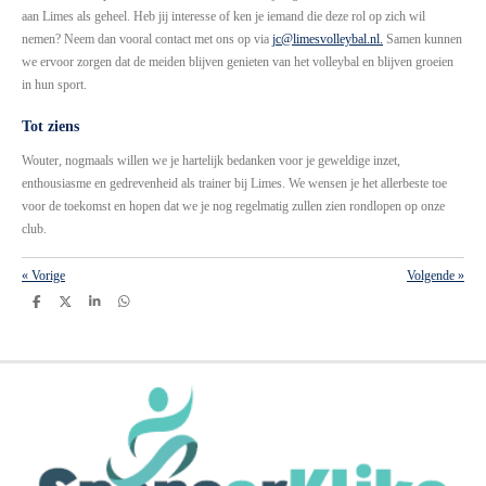
aan Limes als geheel. Heb jij interesse of ken je iemand die deze rol op zich wil
nemen? Neem dan vooral contact met ons op via
jc@limesvolleybal.nl.
Samen kunnen
we ervoor zorgen dat de meiden blijven genieten van het volleybal en blijven groeien
in hun sport.
Tot ziens
Wouter, nogmaals willen we je hartelijk bedanken voor je geweldige inzet,
enthousiasme en gedrevenheid als trainer bij Limes. We wensen je het allerbeste toe
voor de toekomst en hopen dat we je nog regelmatig zullen zien rondlopen op onze
club.
«
Vorige
Volgende
»
D
D
S
D
e
e
h
e
l
e
a
l
e
l
r
e
n
e
n