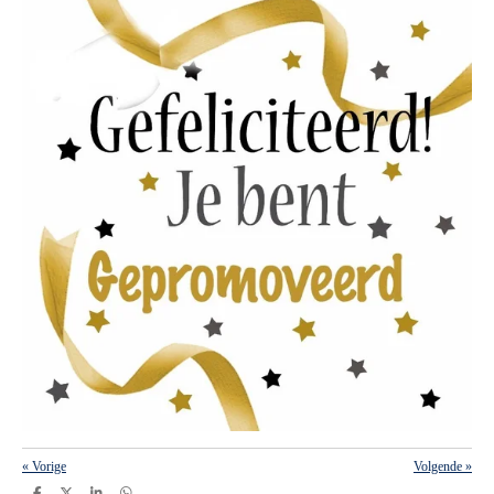
«
Vorige
Volgende
»