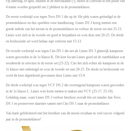
Op zaterdag 29 april, midden in de meivakantie (!), moest in Leersum in een poule van
4 teams worden gespeeld om 2 plekken in de promotieklasse.
De eerste wedstrijd was tegen Tovo DS 1 die op de 10e plek waren geëindigd in de
promotieklasse en dus speelden voor handhaving. Limes DS 3 kreeg meteen een
goede indruk van het niveau in de promotieklasse en verloor de eerste set met 25-13.
Limes wist zich in de tweede set goed te herpakken en won deze met 20-25. De derde
en beslissende set werd helaas nipt verloren met 15-13.
De tweede wedstrijd was tegen Cito DS 1 die net als Limes DS 3 glansrijk kampioen
waren geworden in de 1e klasse K. Dit keer kwam Limes goed uit de startblokken wat
resulteerde in setwinst in de eerste set (25-22). Cito liet zich echter als kampioen in de
1e klasse niet onbetuigd en won de tweede set met 20-25. De derde en beslissende set
werd dit keer afgetekend gewonnen door Limes met 15-9.
De derde wedstrijd was tegen VCV DS 2 die overtuigend kampioen waren geworden
in de 1e klasse L. Limes wist korte metten te maken met VCV (25-17; 25-19).
Gelukkig maar, want Limes DS 3 verloor hierdoor overall één set minder dan Tovo
DS 1 en promoveert daarmee samen met Cito DS 1 naar de promotieklasse.
Van harte gefeliciteerd met het bereiken van dit mooie resultaat en veel succes volgend
jaar in de promotieklasse!