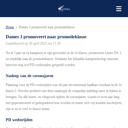
Ga
direct
naar
de
Home
»
Dames 3 promoveert naar promotieklasse
hoofdinhoud
Dames 3 promoveert naar promotieklasse
Gepubliceerd op 30 april 2023 om 11:50
Na al 3 jaar op rij kampioen te zijn geworden in de 1e klasse, promoveert Limes DS 3
nu eindelijk naar de promotieklasse. Ondanks het behaalde kampioenschap moesten
hiervoor nog wel PD-wedstrijden gespeeld worden.
Nasleep van de coronajaren
Plaatsing voor de PD-wedstrijden was dit jaar het maximaal haalbare resultaat in de 1e
klasse J. Nevobo probeert met deze maatregel de competitie-indeling meer in balans te
brengen. Na alle kunst- en vliegwerk tijdens de coronajaren, waarin er twee jaar lang
niet gepromoveerd of gedegradeerd kon worden en teams zich vrij konden inschrijven,
zijn er nu te veel 1e klasse teams.
PD wedstrijden