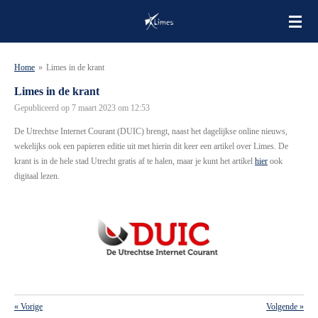
Ga
direct
naar
de
Home
»
Limes in de krant
hoofdinhoud
Limes in de krant
Gepubliceerd op 7 maart 2023 om 12:53
De Utrechtse Internet Courant (DUIC) brengt, naast het dagelijkse online nieuws,
wekelijks ook een papieren editie uit met hierin dit keer een artikel over Limes. De
krant is in de hele stad Utrecht gratis af te halen, maar je kunt het artikel
hier
ook
digitaal lezen.
«
Vorige
Volgende
»