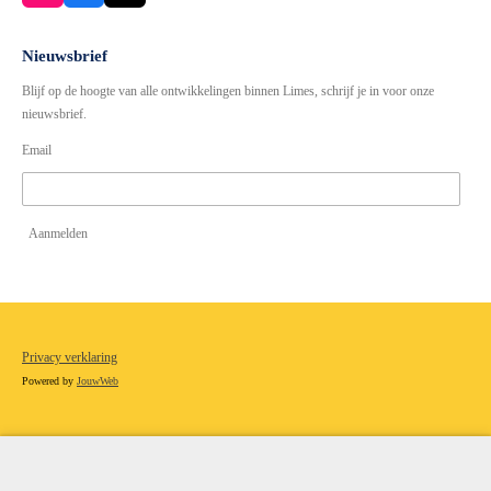
n
a
s
c
t
e
Nieuwsbrief
a
b
Blijf op de hoogte van alle ontwikkelingen binnen Limes, schrijf je in voor onze
g
o
r
o
nieuwsbrief.
a
k
Email
m
Aanmelden
Privacy verklaring
Powered by
JouwWeb