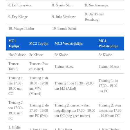
8. Eef Eijsackers
8. Nynke Sturm
8. Noa Ramsagar
9. Danika van
9. Evy Klinge
9. Julia Verdouw
Rensburg
10. Margo Thielen
10. Parmis Safari
MC1
MC4
MC2 Toplijn
MC3 Wedstrijdlijn
Toplijn
Wedstrijdlijn
Hoofdklasse
2e Klasse
2e Klasse
3e Klasse
Trainer:
Trainers: Eva
Trainer: Alied
Trainer: Mieke
Tom P.
en Marcel
Training 1:
Training 1: di
Training 1: do
ma 17.30 -
18.00 - 19.30
Training 1: do 18.30 - 20.00
17.30 - 19.00
19.00 uur
uur WW
uur MZ (Alied)
uur PC
CC
(Marcel)
Training 2:
Training 2: do
Training 2: oneven weken
Training 2: even
wo 17:30 -
17.30 - 19.00
mogelijk op ma 17.30 - 19.00
weken ma 17.30
19.00 uur
uur PC (Eva)
uur CC (nog geen trainer)
- 19.00 uur CC
PC
1. Giulia