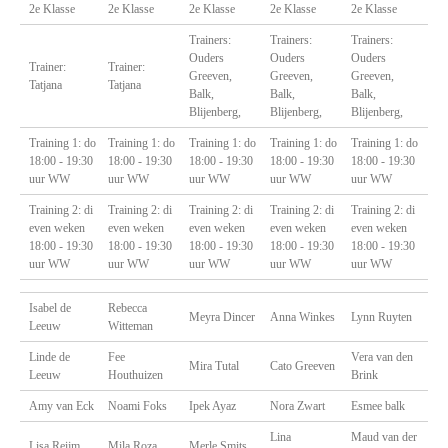
2e Klasse
2e Klasse
2e Klasse
2e Klasse
2e Klasse
Trainers:
Trainers:
Trainers:
Ouders
Ouders
Ouders
Trainer:
Trainer:
Greeven,
Greeven,
Greeven,
Tatjana
Tatjana
Balk,
Balk,
Balk,
Blijenberg,
Blijenberg,
Blijenberg,
Training 1: do
Training 1: do
Training 1: do
Training 1: do
Training 1: do
18:00 - 19:30
18:00 - 19:30
18:00 - 19:30
18:00 - 19:30
18:00 - 19:30
uur WW
uur WW
uur WW
uur WW
uur WW
Training 2: di
Training 2: di
Training 2: di
Training 2: di
Training 2: di
even weken
even weken
even weken
even weken
even weken
18:00 - 19:30
18:00 - 19:30
18:00 - 19:30
18:00 - 19:30
18:00 - 19:30
uur WW
uur WW
uur WW
uur WW
uur WW
Isabel de
Rebecca
Meyra Dincer
Anna Winkes
Lynn Ruyten
Leeuw
Witteman
Linde de
Fee
Vera van den
Mira Tutal
Cato Greeven
Leeuw
Houthuizen
Brink
Amy van Eck
Noami Foks
Ipek Ayaz
Nora Zwart
Esmee balk
Lina
Maud van der
Lisa Reijm
Mila Roza
Merle Smits