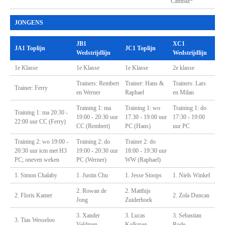
Cambaz*
JONGENS
JB1
XC1
JA1 Toplijn
JC1 Toplijn
Wedstrijdlijn
Wedstrijdlijn
1e Klasse
1e Klasse
1e Klasse
2e klasse
Trainers: Rembert
Trainer: Hans &
Trainers: Lars
Trainer: Ferry
en Werner
Raphael
en Milan
Training 1: ma
Training 1: wo
Training 1: do
Training 1: ma 20:30 -
19:00 - 20:30 uur
17.30 - 19.00 uur
17:30 - 19:00
22:00 uur CC (Ferry)
CC (Rembert)
PC (Hans)
uur PC
Training 2: wo 19:00 -
Training 2: do
Trainer 2: do
20:30 uur icm met H3
19:00 - 20:30 uur
18:00 - 19:30 uur
PC; oneven weken
PC (Werner)
WW (Raphael)
1. Simon Chalaby
1. Justin Chu
1. Jesse Stoops
1. Niels Winkel
2. Rowan de
2. Matthijs
2. Floris Kamer
2. Zola Duncan
Jong
Zuiderhoek
3. Xander
3. Lucas
3. Sebastian
3. Tias Wesseloo
Veldman
Kolkman
Rode