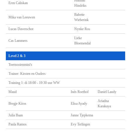
Hannah
Eren Caliskan
Hindriks
Babette
Mika van Leeuwen
Wieberink
Lucas Daverschot
Nynke Ros
Lieke
Cas Lammers
Bloemendal
Level 2 & 3
Toernooienmini's
Trainer: Kirsten en Ouders
Training 1: di 18:00 - 19:30 uur WW
Maud
Inés Roethof
Daniel Laudy
Ariadna
Bregje Kiros
Elisa Ayady
Karakaya
Julia Baan
Janne Tjepkema
Paula Ramos
Evy Terlingen