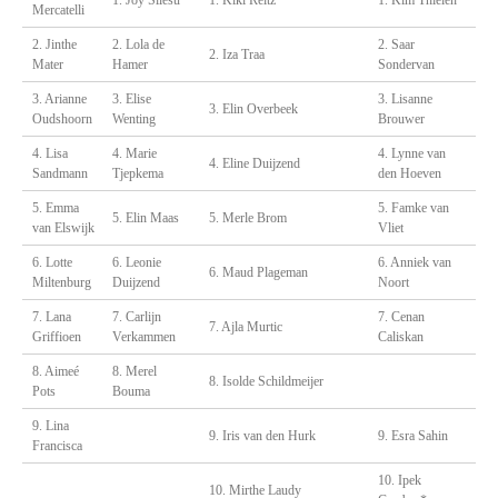
1. Joy Silesu
1. Kiki Reitz
1. Kim Thielen
Mercatelli
2. Jinthe
2. Lola de
2. Saar
2. Iza Traa
Mater
Hamer
Sondervan
3. Arianne
3. Elise
3. Lisanne
3. Elin Overbeek
Oudshoorn
Wenting
Brouwer
4. Lisa
4. Marie
4. Lynne van
4. Eline Duijzend
Sandmann
Tjepkema
den Hoeven
5. Emma
5. Famke van
5. Elin Maas
5. Merle Brom
van Elswijk
Vliet
6. Lotte
6. Leonie
6. Anniek van
6. Maud Plageman
Miltenburg
Duijzend
Noort
7. Lana
7. Carlijn
7. Cenan
7. Ajla Murtic
Griffioen
Verkammen
Caliskan
8. Aimeé
8. Merel
8. Isolde Schildmeijer
Pots
Bouma
9. Lina
9. Iris van den Hurk
9. Esra Sahin
Francisca
10. Ipek
10. Mirthe Laudy