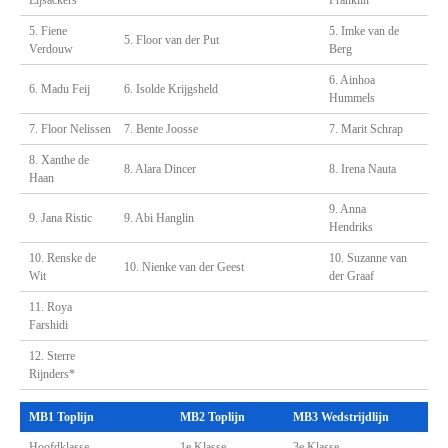
Eijsackers
Franklin
5. Fiene
5. Imke van de
5. Floor van der Put
Verdouw
Berg
6. Ainhoa
6. Madu Feij
6. Isolde Krijgsheld
Hummels
7. Floor Nelissen
7. Bente Joosse
7. Marit Schrap
8. Xanthe de
8. Alara Dincer
8. Irena Nauta
Haan
9. Anna
9. Jana Ristic
9. Abi Hanglin
Hendriks
10. Renske de
10. Suzanne van
10. Nienke van der Geest
Wit
der Graaf
11. Roya
Farshidi
12. Sterre
Rijnders*
MB1 Toplijn
MB2 Toplijn
MB3 Wedstrijdlijn
Hoofdklasse
1e Klasse
3e Klasse