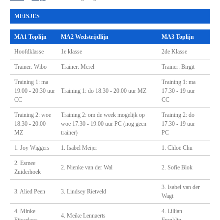
MEISJES
MA1 Toplijn
MA2 Wedstrijdlijn
MA3 Toplijn
Hoofdklasse
1e klasse
2de Klasse
Trainer: Wibo
Trainer: Merel
Trainer: Birgit
Training 1: ma
Training 1: ma
19.00 - 20:30 uur
Training 1: do 18.30 - 20.00 uur MZ
17.30 - 19 uur
CC
CC
Training 2: woe
Training 2: om de week mogelijk op
Training 2: do
18:30 - 20:00
woe 17.30 - 19.00 uur PC (nog geen
17.30 - 19 uur
MZ
trainer)
PC
1. Joy Wiggers
1. Isabel Meijer
1. Chloë Chu
2. Esmee
2. Nienke van der Wal
2. Sofie Blok
Zuiderhoek
3. Isabel van der
3. Alied Peen
3. Lindsey Rietveld
Wagt
4. Minke
4. Lillian
4. Meike Lennaerts