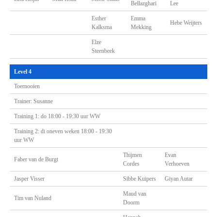
Bellazghari
Lee
Esther
Emma
Hebe Weijters
Kalksma
Mekking
Elze
Steenbeek
Level 4
Toernooien
Trainer: Susanne
Training 1: do 18:00 - 19:30 uur WW
Training 2: di oneven weken 18:00 - 19:30
uur WW
Thijmen
Evan
Faber van de Burgt
Cordes
Verhoeven
Jasper Visser
Sibbe Kuipers
Giyan Autar
Maud van
Tim van Nuland
Doorm