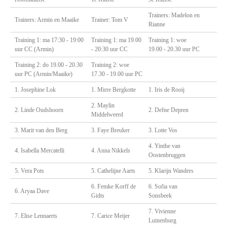
Trainers: Madelon en
Trainers: Armin en Maaike
Trainer: Tom V
Rianne
Training 1: ma 17:30 - 19:00
Training 1: ma 19.00
Training 1: woe
uur CC (Armin)
- 20:30 uur CC
19.00 - 20.30 uur PC
Training 2: do 19.00 - 20.30
Training 2: woe
uur PC (Armin/Maaike)
17.30 - 19.00 uur PC
1. Josephine Lok
1. Mirre Bergkotte
1. Iris de Rooij
2. Maylin
2. Linde Oudshoorn
2. Defne Depren
Middelweerd
3. Marit van den Berg
3. Faye Breuker
3. Lotte Vos
4. Yinthe van
4. Isabella Mercatelli
4. Anna Nikkels
Oostenbruggen
5. Vera Pots
5. Cathelijne Aarts
5. Klarijn Wanders
6. Femke Korff de
6. Sofia van
6. Aryaa Dave
Gidts
Sonsbeek
7. Vivienne
7. Elise Lennaerts
7. Carice Meijer
Luinenburg