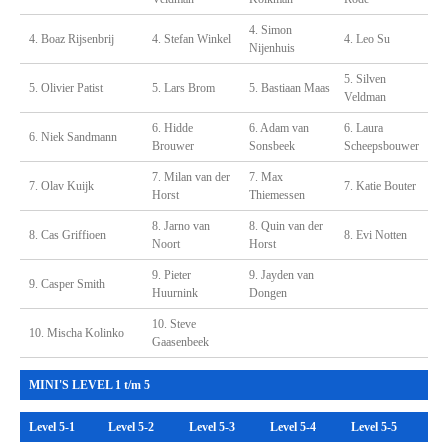
4. Simon
4. Boaz Rijsenbrij
4. Stefan Winkel
4. Leo Su
Nijenhuis
5. Silven
5. Olivier Patist
5. Lars Brom
5. Bastiaan Maas
Veldman
6. Hidde
6. Adam van
6. Laura
6. Niek Sandmann
Brouwer
Sonsbeek
Scheepsbouwer
7. Milan van der
7. Max
7. Olav Kuijk
7. Katie Bouter
Horst
Thiemessen
8. Jarno van
8. Quin van der
8. Cas Griffioen
8. Evi Notten
Noort
Horst
9. Pieter
9. Jayden van
9. Casper Smith
Huurnink
Dongen
10. Steve
10. Mischa Kolinko
Gaasenbeek
MINI'S LEVEL 1 t/m 5
Level 5-1
Level 5-2
Level 5-3
Level 5-4
Level 5-5